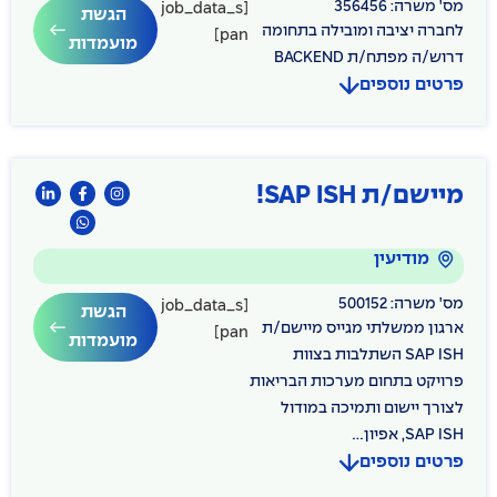
מס' משרה: 356456
[job_data_s
הגשת
לחברה יציבה ומובילה בתחומה
pan]
מועמדות
דרוש/ה מפתח/ת BACKEND
פרטים נוספים
מיישם/ת SAP ISH!
מודיעין
מס' משרה: 500152
[job_data_s
הגשת
ארגון ממשלתי מגייס מיישם/ת
pan]
מועמדות
SAP ISH השתלבות בצוות
פרויקט בתחום מערכות הבריאות
לצורך יישום ותמיכה במודול
SAP ISH, אפיון...
פרטים נוספים