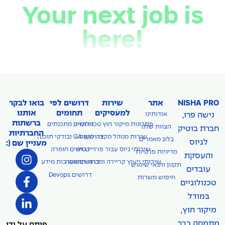
Your next job is
here!
NISHA PRO
אתר
שירות
דרושים לפי
בואו לבקר
למעסיקים
תחומים
אותנו
נישה פרו,
אודותינו
ברשתות
פתרונות מיקור חוץ טכנולוגיים
דרושים מתכנתים
הצוות שלנו
חברת בוטיק
החברתיות
דרושים QA ובודקי תוכנה
שירות מנוהל מקצה לקצה
בלוג מאמרים
לגיוס
מעניין שם (:
שירותי גיוס עבור פרוייקטים
דרושים חומרה
מדיניות פרטיות
והעסקת
שירותי ייעוץ קריירה ומבחני התאמה
דרושים מערכות מידע
תקנון ותנאי שימוש
עובדים
דרושים Devops
חיפוש משרות
טכנולוגיים
במודל
מיקור חוץ,
מתמחה כבר
פותח על ידי