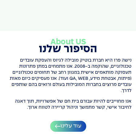
ברגולציות.
שקיפות
נהנים מצוות
ואישיות.
כך הארגון
וגמישות
מקצועי
המטרה היא
שומר על
תפעולית
שמוכן
ליצור
גמישות,
מלאה.
לפעולה
התאמה
חוסך בזמן
בזמן הנכון
מושלמת
ומשפר את
ולפי הצורך
בין עובד
About US
רמת
העסקי
לארגון
הסיפור שלנו
הביצוע.
שלכם.
ולוודא שכל
גיוס מחזק
את התרבות
נישה פרו היא חברת בוטיק מובילה לגיוס והעסקת עובדים
הארגונית
טכנולוגיים, שהוקמה ב-2008. אנו מתמחים במתן פתרונות
ומוביל
תעסוקה מותאמים אישית במגוון רחב של תחומים טכנולוגיים
להצלחה
(פיתוח, אבטחת מידע, QA, WEB ועוד). אנו מעסיקים כיום מאות
אמיתית.
עובדים מרוצים בחברות המובילות בעולם ורואים בהם שותפים
לדרך.
אנו מחוייבים להיות עבורם בית חם של אפשרויות, תוך דאגה
לחיבור אישי, קשר מתמשך וניהול קריירה לטווח ארוך.
עוד עלינו