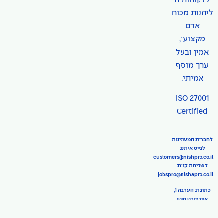
ליהנות מכוח
אדם
מקצועי,
אמין ובעל
ערך מוסף
אמיתי.
ISO 27001
Certified
לחברות המעונינות
לגייס איתנו:
customers@nishpro.co.il
לשליחת קו"ח:
jobspro@nishapro.co.il
כתובת: הערבה 1,
איירפורט סיטי