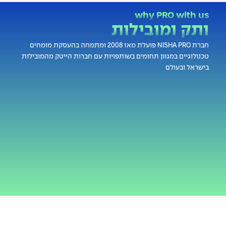
why PRO with us
ותק ומובילות
אנש
חברת NISHA PRO פועלת מאז 2008 ומתמחה בהעסקת מומחים
אנחנו 
טכנולוגיים במגוון תחומים בשותפויות עם חברות הייטק מהמובילות
אצלנו 
בישראל ובעולם
מומחי