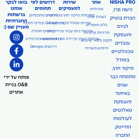
NISHA PRO
אתר
שירות
דרושים לפי
בואו לבקר
למעסיקים
תחומים
אותנו
נישה פרו,
אודותינו
ברשתות
פתרונות מיקור חוץ טכנולוגיים
דרושים מתכנתים
הצוות שלנו
חברת בוטיק
החברתיות
דרושים QA ובודקי תוכנה
שירות מנוהל מקצה לקצה
בלוג מאמרים
לגיוס
מעניין שם (:
שירותי גיוס עבור פרוייקטים
דרושים חומרה
מדיניות פרטיות
והעסקת
שירותי ייעוץ קריירה ומבחני התאמה
דרושים מערכות מידע
תקנון ותנאי שימוש
עובדים
דרושים Devops
חיפוש משרות
טכנולוגיים
במודל
מיקור חוץ,
מתמחה כבר
פותח על ידי
O&B בניית
שנים
אתרים
באיתור
והעסקת
טאלנטים
לעולמות
ההייטק.
החברה