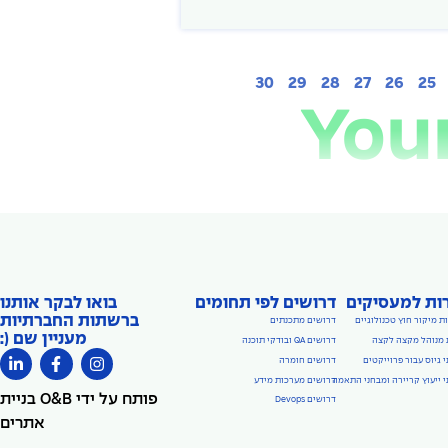
30
29
28
27
26
25
Your
ות למעסיקים
דרושים לפי תחומים
בואו לבקר אותנו
ברשתות החברתיות
ת מיקור חוץ טכנולוגיים
דרושים מתכנתים
מעניין שם (:
 מנוהל מקצה לקצה
דרושים QA ובודקי תוכנה
 גיוס עבור פרוייקטים
דרושים חומרה
 ייעוץ קריירה ומבחני התאמה
דרושים מערכות מידע
פותח על ידי O&B בניית
דרושים Devops
אתרים