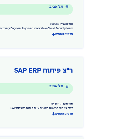
תל אביב
מס' משרה: 500083
covery Engineer to join an innovative Cloud Security team...
פרטים נוספים
ר"צ פיתוח SAP ERP
תל אביב
מס' משרה: 154664
לגוף בטחוני דרוש/ה ראש/ת צוות פיתוח מערכות SAP.
פרטים נוספים