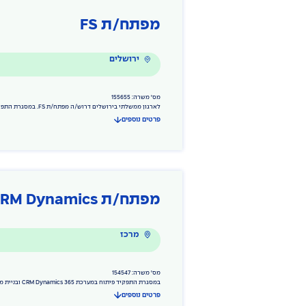
מפתח/ת FS
ירושלים
מס' משרה: 155655
לארגון ממשלתי בירושלים דרוש/ה מפתח/ת FS. במסגרת התפקיד פיתוח מערכות WEB בסביבה טכנולוגית עשירה.
פרטים נוספים
מפתח/ת CRM Dynamics
מרכז
מס' משרה: 154547
במסגרת התפקיד פיתוח במערכת CRM Dynamics 365 ובניית ממשקים למערכות פנים ארגוניות ומערכות תומכות חוץ ארגוניות.
פרטים נוספים