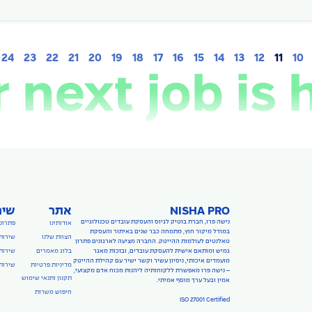
24
23
22
21
20
19
18
17
16
15
14
13
12
11
10
 next job is 
NISHA PRO
אתר
שיר
נישה פרו, חברת בוטיק לגיוס והעסקת עובדים טכנולוגיים
אודותינו
פתרונו
במודל מיקור חוץ, מתמחה כבר שנים באיתור והעסקת
הצוות שלנו
שירות
טאלנטים לעולמות ההייטק. החברה מציעה לארגונים פתרון
גמיש ומותאם אישית להעסקת עובדים, ובזכות מאגר
בלוג מאמרים
שירותי
מועמדים איכותי, ניסיון עשיר וקשר ישיר עם קהילת ההייטק
מדיניות פרטיות
שירותי
– נישה פרו מאפשרת ללקוחותיה ליהנות מכוח אדם מקצועי,
תקנון ותנאי שימוש
אמין ובעל ערך מוסף אמיתי.
חיפוש משרות
ISO 27001 Certified