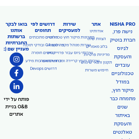
NISHA PRO
אתר
שירות
דרושים לפי
בואו לבקר
למעסיקים
תחומים
אותנו
נישה פרו,
אודותינו
ברשתות
פתרונות מיקור חוץ טכנולוגיים
דרושים מתכנתים
הצוות שלנו
חברת בוטיק
החברתיות
דרושים QA ובודקי תוכנה
שירות מנוהל מקצה לקצה
בלוג מאמרים
לגיוס
מעניין שם (:
שירותי גיוס עבור פרוייקטים
דרושים חומרה
מדיניות פרטיות
והעסקת
שירותי ייעוץ קריירה ומבחני התאמה
דרושים מערכות מידע
תקנון ותנאי שימוש
עובדים
דרושים Devops
חיפוש משרות
טכנולוגיים
במודל
מיקור חוץ,
מתמחה כבר
פותח על ידי
O&B בניית
שנים
אתרים
באיתור
והעסקת
טאלנטים