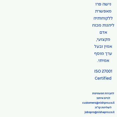
נישה פרו
מאפשרת
ללקוחותיה
ליהנות מכוח
אדם
מקצועי,
אמין ובעל
ערך מוסף
אמיתי.
ISO 27001
Certified
לחברות המעונינות
לגייס איתנו:
customers@nishpro.co.il
לשליחת קו"ח:
jobspro@nishapro.co.il