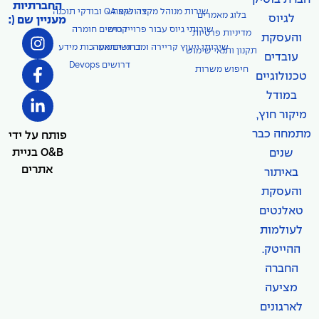
החברתיות
דרושים QA ובודקי תוכנה
שירות מנוהל מקצה לקצה
בלוג מאמרים
לגיוס
מעניין שם (:
שירותי גיוס עבור פרוייקטים
דרושים חומרה
מדיניות פרטיות
והעסקת
שירותי ייעוץ קריירה ומבחני התאמה
דרושים מערכות מידע
תקנון ותנאי שימוש
עובדים
דרושים Devops
חיפוש משרות
טכנולוגיים
במודל
מיקור חוץ,
מתמחה כבר
פותח על ידי
O&B בניית
שנים
אתרים
באיתור
והעסקת
טאלנטים
לעולמות
ההייטק.
החברה
מציעה
לארגונים