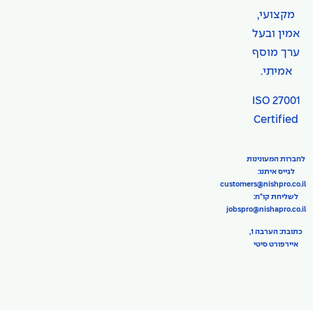
מקצועי,
אמין ובעל
ערך מוסף
אמיתי.
ISO 27001
Certified
לחברות המעונינות
לגייס איתנו:
customers@nishpro.co.il
לשליחת קו"ח:
jobspro@nishapro.co.il
כתובת: הערבה 1,
איירפורט סיטי