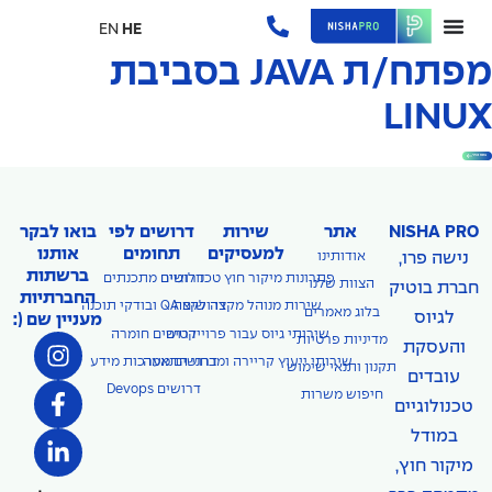
EN
HE
מפתח/ת JAVA בסביבת
LINUX
בואו נכיר
NISHA PRO
אתר
שירות
דרושים לפי
בואו לבקר
למעסיקים
תחומים
אותנו
נישה פרו,
אודותינו
ברשתות
פתרונות מיקור חוץ טכנולוגיים
דרושים מתכנתים
הצוות שלנו
חברת בוטיק
החברתיות
דרושים QA ובודקי תוכנה
שירות מנוהל מקצה לקצה
בלוג מאמרים
לגיוס
מעניין שם (:
שירותי גיוס עבור פרוייקטים
דרושים חומרה
מדיניות פרטיות
והעסקת
שירותי ייעוץ קריירה ומבחני התאמה
דרושים מערכות מידע
תקנון ותנאי שימוש
עובדים
דרושים Devops
חיפוש משרות
טכנולוגיים
במודל
מיקור חוץ,