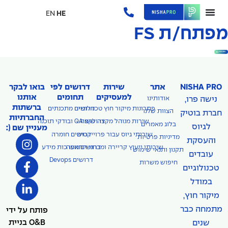
EN
HE
מפתח/ת FS
בואו נכיר
NISHA PRO
אתר
שירות
דרושים לפי
בואו לבקר
למעסיקים
תחומים
אותנו
נישה פרו,
אודותינו
ברשתות
פתרונות מיקור חוץ טכנולוגיים
דרושים מתכנתים
הצוות שלנו
חברת בוטיק
החברתיות
דרושים QA ובודקי תוכנה
שירות מנוהל מקצה לקצה
בלוג מאמרים
לגיוס
מעניין שם (:
שירותי גיוס עבור פרוייקטים
דרושים חומרה
מדיניות פרטיות
והעסקת
שירותי ייעוץ קריירה ומבחני התאמה
דרושים מערכות מידע
תקנון ותנאי שימוש
עובדים
דרושים Devops
חיפוש משרות
טכנולוגיים
במודל
מיקור חוץ,
מתמחה כבר
פותח על ידי
O&B בניית
שנים