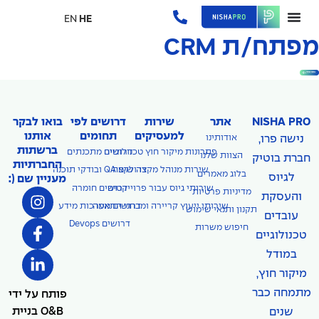
EN
HE
מפתח/ת CRM
בואו נכיר
NISHA PRO
אתר
שירות
דרושים לפי
בואו לבקר
למעסיקים
תחומים
אותנו
נישה פרו,
אודותינו
ברשתות
פתרונות מיקור חוץ טכנולוגיים
דרושים מתכנתים
הצוות שלנו
חברת בוטיק
החברתיות
דרושים QA ובודקי תוכנה
שירות מנוהל מקצה לקצה
בלוג מאמרים
לגיוס
מעניין שם (:
שירותי גיוס עבור פרוייקטים
דרושים חומרה
מדיניות פרטיות
והעסקת
שירותי ייעוץ קריירה ומבחני התאמה
דרושים מערכות מידע
תקנון ותנאי שימוש
עובדים
דרושים Devops
חיפוש משרות
טכנולוגיים
במודל
מיקור חוץ,
מתמחה כבר
פותח על ידי
O&B בניית
שנים