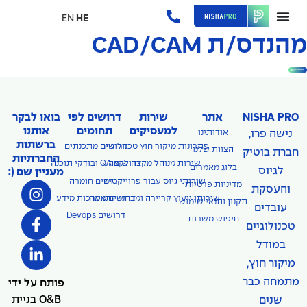
EN
HE
מהנדס/ת CAD/CAM
בואו נכיר
NISHA PRO
אתר
שירות
דרושים לפי
בואו לבקר
למעסיקים
תחומים
אותנו
נישה פרו,
אודותינו
ברשתות
פתרונות מיקור חוץ טכנולוגיים
דרושים מתכנתים
הצוות שלנו
חברת בוטיק
החברתיות
דרושים QA ובודקי תוכנה
שירות מנוהל מקצה לקצה
בלוג מאמרים
לגיוס
מעניין שם (:
שירותי גיוס עבור פרוייקטים
דרושים חומרה
מדיניות פרטיות
והעסקת
שירותי ייעוץ קריירה ומבחני התאמה
דרושים מערכות מידע
תקנון ותנאי שימוש
עובדים
דרושים Devops
חיפוש משרות
טכנולוגיים
במודל
מיקור חוץ,
מתמחה כבר
פותח על ידי
O&B בניית
שנים