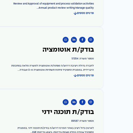
Review and Approval of equipment and process validation activities
Annual product review writing Manage quality...
פרטים נוספים
בודק/ת אוטומציה
מספר משרה: 57254
לחברה גדולה ויציבה דרוש/ה מפתח/ת אוטומציה למשרה מלאה במתכונת
היברידית. במסגרת התפקיד פיתוח תשתיות אוטומציה מ-0 ועבודה...
פרטים נוספים
בודק/ת תוכנה ידני
מספר משרה: 89587
לארגון גדול ויציב באזור המרכז דרוש/ה בודק/ת תוכנה ידני. במסגרת
התפקיד עבודה כחלק מצוות בדיקות, ביצוע בדיקות E2E...