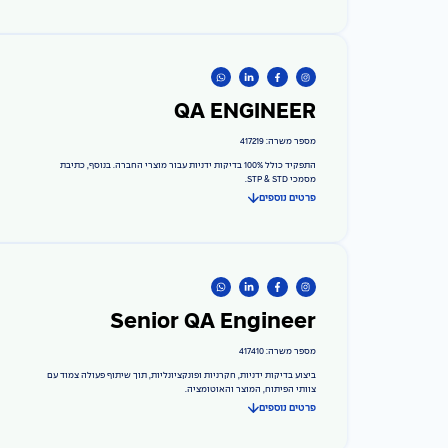
QA ENGINEER
מספר משרה: 417219
התפקיד כולל 100% בדיקות ידניות עבור מוצרי החברה. בנוסף, כתיבת
מסמכי STP & STD.
פרטים נוספים
Senior QA Engineer
מספר משרה: 417410
ביצוע בדיקות ידניות, חקרניות ופונקציונליות, תוך שיתוף פעולה צמוד עם
צוותי הפיתוח, המוצר והאוטומציה.
פרטים נוספים