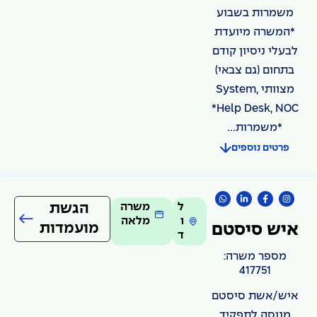
משמרות בשבוע
*המשרה מיועדת
לבעלי ניסיון קודם
בתחום (גם צבאי)
מצוותי System,
Help Desk, NOC*
*משמרות...
פרטים נוספים
ל
משרה
הגשת
ו
מלאה
מועמדות
איש סיסטם
ד
מספר משרה:
417751
איש/אשת סיסטם
מנוסה לתפקיד