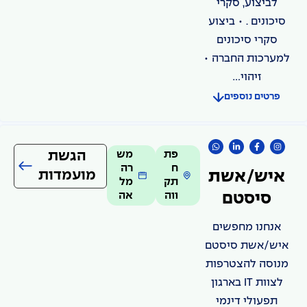
לביצוע, סקרי
סיכונים . • ביצוע
סקרי סיכונים
למערכות החברה •
זיהוי...
פרטים נוספים
פת
מש
הגשת
ח
רה
מועמדות
איש/אשת
תק
מל
ווה
אה
סיסטם
אנחנו מחפשים
איש/אשת סיסטם
מנוסה להצטרפות
לצוות IT בארגון
תפעולי דינמי