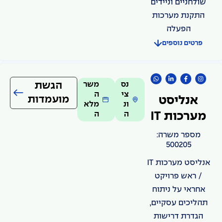
שולחניים וניידים
התקנת מערכות
הפעלה
פרטים נוספים
נס
משר
הגשת
צי
ה
מועמדות
אנליסט
ונ
מלא
ה
ה
מערכות IT
מספר משרה:
500205
אנליסט מערכות IT
/ ראש פרויקט
אחראי על ניתוח
תהליכים עסקיים,
הגדרת דרישות