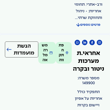
ורב-אתרי. תחומי
אחריות: • ניהול
ותחזוקת שרתי...
פרטים נוספים
פת
מש
הגשת
ח
רה
מועמדות
אחראי.ת
תק
מל
ווה
אה
מערכות
ניטור ובקרה
מספר משרה:
149900
התפקיד כולל
אחריות על אפיון
ויישום בקרות