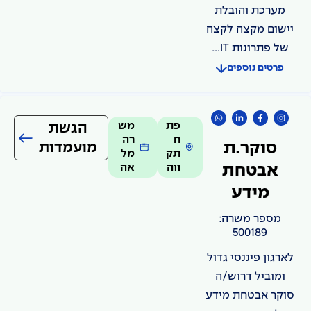
מערכת והובלת
יישום מקצה לקצה
של פתרונות IT...
פרטים נוספים
פת
מש
הגשת
ח
רה
מועמדות
סוקר.ת
תק
מל
ווה
אה
אבטחת
מידע
מספר משרה:
500189
לארגון פיננסי גדול
ומוביל דרוש/ה
סוקר אבטחת מידע