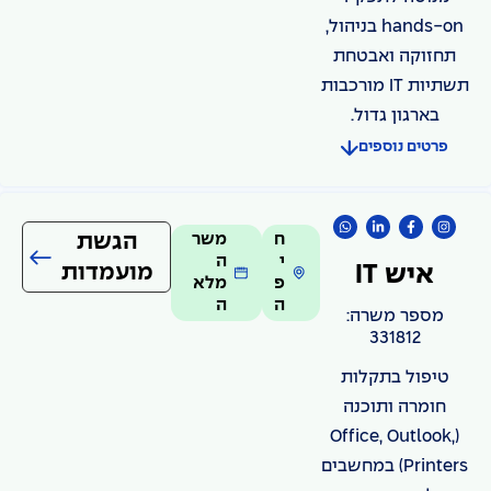
hands-on בניהול,
תחזוקה ואבטחת
תשתיות IT מורכבות
בארגון גדול.
פרטים נוספים
ח
משר
הגשת
י
ה
מועמדות
איש IT
פ
מלא
ה
ה
מספר משרה:
331812
טיפול בתקלות
חומרה ותוכנה
(Office, Outlook,
Printers) במחשבים