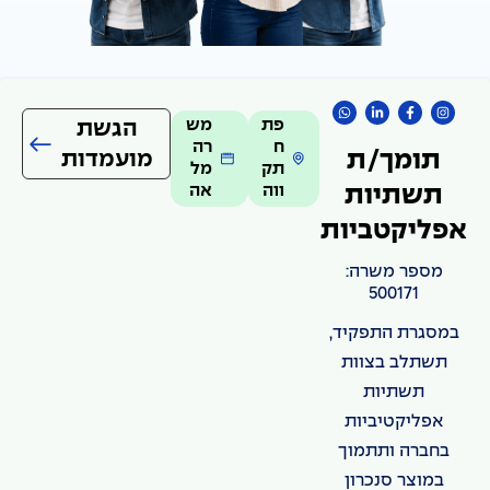
פת
מש
הגשת
ח
רה
מועמדות
תומך/ת
תק
מל
ווה
אה
תשתיות
אפליקטביות
מספר משרה:
500171
במסגרת התפקיד,
תשתלב בצוות
תשתיות
אפליקטיביות
בחברה ותתמוך
במוצר סנכרון