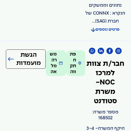
נתונים וממשקים
הנקרא : CONNX של
חברת (SAG)...
פרטים נוספים
פת
מש
הגשת
ח
רה
מועמדות
חבר/ת צוות
תק
מל
ווה
אה
למרכז
NOC-
משרת
סטודנט
מספר משרה:
168502
היקף המשרה- 3-4