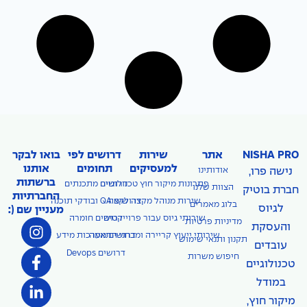
NISHA PRO
אתר
שירות
דרושים לפי
בואו לבקר
למעסיקים
תחומים
אותנו
נישה פרו,
אודותינו
ברשתות
פתרונות מיקור חוץ טכנולוגיים
דרושים מתכנתים
הצוות שלנו
חברת בוטיק
החברתיות
דרושים QA ובודקי תוכנה
שירות מנוהל מקצה לקצה
בלוג מאמרים
לגיוס
מעניין שם (:
שירותי גיוס עבור פרוייקטים
דרושים חומרה
מדיניות פרטיות
והעסקת
שירותי ייעוץ קריירה ומבחני התאמה
דרושים מערכות מידע
תקנון ותנאי שימוש
עובדים
דרושים Devops
חיפוש משרות
טכנולוגיים
במודל
מיקור חוץ,