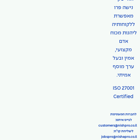
נישה פרו
מאפשרת
ללקוחותיה
ליהנות מכוח
אדם
מקצועי,
אמין ובעל
ערך מוסף
אמיתי.
ISO 27001
Certified
לחברות המעונינות
לגייס איתנו:
customers@nishpro.co.il
לשליחת קו"ח:
jobspro@nishapro.co.il