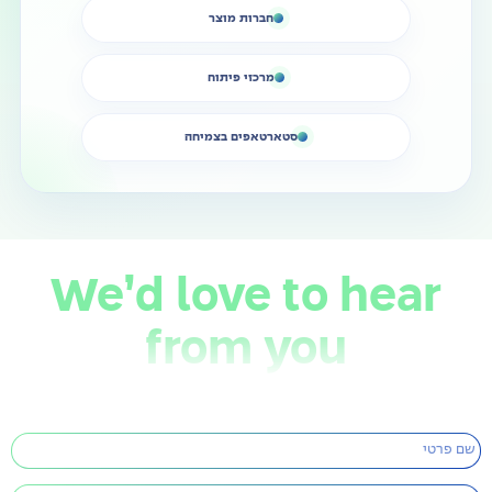
חברות מוצר
מרכזי פיתוח
סטארטאפים בצמיחה
We’d love to hear
from you