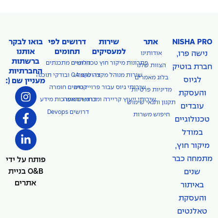
NISHA PRO
אתר
שירות
דרושים לפי
בואו לבקר
למעסיקים
תחומים
אותנו
נישה פרו,
אודותינו
ברשתות
פתרונות מיקור חוץ טכנולוגיים
דרושים מתכנתים
הצוות שלנו
חברת בוטיק
החברתיות
דרושים QA ובודקי תוכנה
שירות מנוהל מקצה לקצה
בלוג מאמרים
לגיוס
מעניין שם (:
שירותי גיוס עבור פרוייקטים
דרושים חומרה
מדיניות פרטיות
והעסקת
שירותי ייעוץ קריירה ומבחני התאמה
דרושים מערכות מידע
תקנון ותנאי שימוש
עובדים
דרושים Devops
חיפוש משרות
טכנולוגיים
במודל
מיקור חוץ,
מתמחה כבר
פותח על ידי
O&B בניית
שנים
אתרים
באיתור
והעסקת
טאלנטים