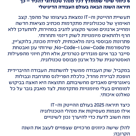
6
כיווני שינוי שמומלץ לכל מנהל טכנולוגי להכיר – כך
תיראה השנה הבאה בעולם העבודה הדיגיטלי
תעשיית ההייטק וה-IT נמצאת בעיצומו של מהפך. קצב
האימוץ של טכנולוגיות מתקדמות מכתיב מציאות חדשה
ומחייב ארגונים ואנשי מקצוע להגיב במהירות, להתעדכן ללא
הרף ולהתאים מיומנויות לשוק דינמי ותחרותי.
פתרונות מבוססי בינה מלאכותית, למידת מכונה, בלוקצ'יין,
פלטפורמות Low-Code ו-No-Code, שירותי ענן ואבטחת
סייבר כבר אינם מוגדרים כטרנדים, אלא חלק חיוני מהפעילות
האסטרטגית של כל ארגון מבוסס טכנולוגיה.
במקביל, שוק העבודה ממשיך להשתנות. העבודה ההיברידית
הופכת לברירת מחדל, כלכלת הפרילנס מתרחבת וגבולות
גיאוגרפיים מאבדים מחשיבותם. התוצאה היא האצה בביקוש
למומחים בעלי מיומנויות מתקדמות, לצד מאבק גובר על כל
טאלנט איכותי.
כיצד תיראה 2025 בעולם ההייטק וה-IT
אילו מגמות מעסיקות את מנהלי הטכנולוגיה
ומה חשוב לדעת כדי להיערך נכון לשינויים
להלן שישה כיוונים מרכזיים שצפויים לעצב את השנה
הקרובה: