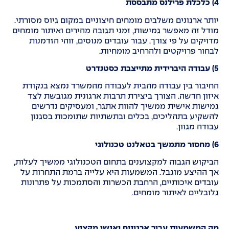
4)
כלכלת פרילנס מתבססת
יותר ארגונים משלבים מומחים חיצוניים במקום גיוס מסורתי.
מודל זה מאפשר גמישות, זמני תגובה מהירים ואיתור מומחים
מדויקים על פי צורך. עבור עובדים מנוסים, זוהי הזדמנות
לבחור פרויקטים ולהרחיב מומחיות.
5)
עבודה היברידית מתייצבת כסטנדרט
החיבור בין עבודה מהבית לעבודה מהמשרד נמצא בנקודת
איזון חדשה. הצורך ביצירת תרבות ארגונית מגובשת לצד
גמישות אישית ממשיך להוות אתגר, ומעסיקים נדרשים
להשקיע בתהליכים, בכלים ובתשתיות שתומכות בסגנון
עבודה מגוון.
6)
מחסור מתמשך בטאלנט טכנולוגי
הביקוש הגבוה למקצוענים בתחום הטכנולוגי ממשיך לעלות,
אך ההיצע מוגבל. המשמעות היא עלייה ברמת התחרות על
עובדים איכותיים, הרחבת הכשרות והסתמכות על פתרונות
גלובליים לאיתור מומחים.
מה המשמעות עבור ארגונים ואנשי מקצוע