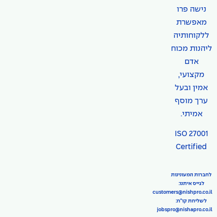
נישה פרו
מאפשרת
ללקוחותיה
ליהנות מכוח
אדם
מקצועי,
אמין ובעל
ערך מוסף
אמיתי.
ISO 27001
Certified
לחברות המעונינות
לגייס איתנו:
customers@nishpro.co.il
לשליחת קו"ח:
jobspro@nishapro.co.il