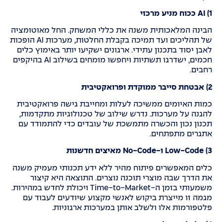
1) AI
ככוח מניע מרכזי
הבינה המלאכותית משנה את כללי המשחק. החל מאוטומציה
של תהליכים ועד תמיכה בקבלת החלטות, מערכות AI הופכות
לאבן יסוד בתכנון עתידי. ארגונים ישקיעו יותר באימוץ כלים
חכמים, ישדרגו תשתיות ויחפשו מומחים בשילוב AI בהיקפים
רחבים.
2)
אבטחת סייבר ממוקדת ופרואקטיבית
כמות האיומים ממשיכה לעלות ומחייבת גישה פרואקטיבית
להגנה על מערכות. נדרש שילוב של טכנולוגיות מתקדמות,
תכנון נכון והכשרה מתמשכת של עובדים כדי להתמודד עם
אתגרים מתפתחים.
3) Low-Code
ו
-No-Code
מאיצים חדשנות
כלים המאפשרים פיתוח מהיר ללא ידע תכנותי מעמיק משנה
את הדרך שבה מוצרי תוכנה נוצרים. התוצאה היא קיצור
משמעותי בזמן ה-Time-to-Market ויכולת לחדש במהירות.
מגמה זו מייצרת ביקוש לאנשי מקצוע שיודעים לעבוד עם
פלטפורמות אלו ולשלב אותן במערכות ארגוניות.