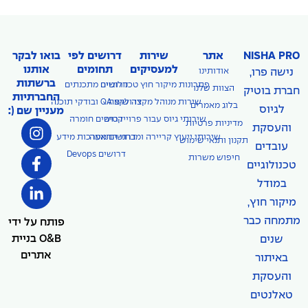
NISHA PRO
אתר
שירות
דרושים לפי
בואו לבקר
למעסיקים
תחומים
אותנו
נישה פרו,
אודותינו
ברשתות
פתרונות מיקור חוץ טכנולוגיים
דרושים מתכנתים
הצוות שלנו
חברת בוטיק
החברתיות
דרושים QA ובודקי תוכנה
שירות מנוהל מקצה לקצה
בלוג מאמרים
לגיוס
מעניין שם (:
שירותי גיוס עבור פרוייקטים
דרושים חומרה
מדיניות פרטיות
והעסקת
שירותי ייעוץ קריירה ומבחני התאמה
דרושים מערכות מידע
תקנון ותנאי שימוש
עובדים
דרושים Devops
חיפוש משרות
טכנולוגיים
במודל
מיקור חוץ,
מתמחה כבר
פותח על ידי
O&B בניית
שנים
אתרים
באיתור
והעסקת
טאלנטים