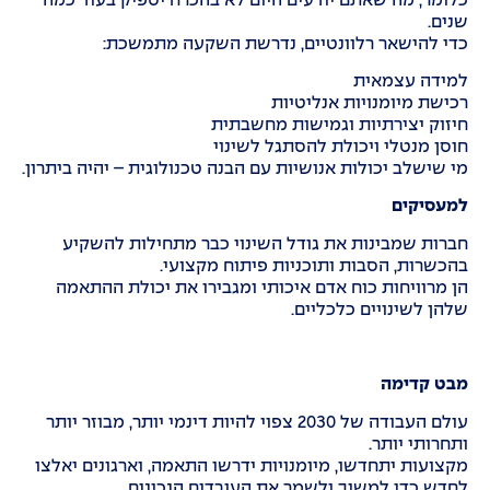
כלומר, מה שאתם יודעים היום לא בהכרח יספיק בעוד כמה
שנים.
כדי להישאר רלוונטיים, נדרשת השקעה מתמשכת:
למידה עצמאית
רכישת מיומנויות אנליטיות
חיזוק יצירתיות וגמישות מחשבתית
חוסן מנטלי ויכולת להסתגל לשינוי
מי שישלב יכולות אנושיות עם הבנה טכנולוגית – יהיה ביתרון.
למעסיקים
חברות שמבינות את גודל השינוי כבר מתחילות להשקיע
בהכשרות, הסבות ותוכניות פיתוח מקצועי.
הן מרוויחות כוח אדם איכותי ומגבירו את יכולת ההתאמה
שלהן לשינויים כלכליים.
מבט קדימה
עולם העבודה של 2030 צפוי להיות דינמי יותר, מבוזר יותר
ותחרותי יותר.
מקצועות יתחדשו, מיומנויות ידרשו התאמה, וארגונים יאלצו
לחדש כדי למשוך ולשמר את העובדים הנכונים.