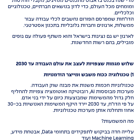
מדי שנה בכנס בדאבוס מתכנסים מנהיגים, מקבלי החלטות
ומומחים מכל העולם, כדי לדון בנושאים חברתיים, טכנולוגיים
וכלכליים.
הדו"חות שמפרסם הפורום נחשבים לכלי עבודה עבור
ממשלות, ארגונים וחברות גלובליות בתכנון אסטרטגי.
לארגון יש גם נציגות בישראל והוא משתף פעולה עם גופים
מובילים, בהם רשות החדשנות.
שלוש מגמות שצפויות לעצב את עולם העבודה עד 2030
1) טכנולוגיה ככוח משבש ומייצר הזדמנויות
טכנולוגיות חכמות משנות את מבנה שוק העבודה.
מערכות מבוססות AI, רובוטיקה ואוטומציה צפויות להחליף
חלק גדול מהמשימות שמבוצעות כיום על ידי בני אדם.
על פי הדו"ח, עד 2030 יירד היקף המשימות האנושיות בכ-30
אחוז ותחלנה אותן מערכות טכנולוגיות.
מה המשמעות?
עלייה חדה בביקוש לתפקידים בתחומי Data, אבטחת מידע,
Machine Learning ועוד