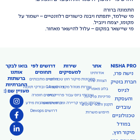
התמונה ברורה
מי שילמד, יתפתח ויבנה כישורים רלוונטיים – ישמור על
מקומו, יצמח ויוביל.
מי שיישאר במקום – עלול להישאר מאחור.
NISHA PRO
אתר
שירות
דרושים לפי
בואו לבקר
למעסיקים
תחומים
אותנו
נישה פרו,
אודותינו
ברשתות
פתרונות מיקור חוץ טכנולוגיים
דרושים מתכנתים
הצוות שלנו
חברת בוטיק
החברתיות
דרושים QA ובודקי תוכנה
שירות מנוהל מקצה לקצה
בלוג מאמרים
לגיוס
מעניין שם (:
שירותי גיוס עבור פרוייקטים
דרושים חומרה
מדיניות פרטיות
והעסקת
שירותי ייעוץ קריירה ומבחני התאמה
דרושים מערכות מידע
תקנון ותנאי שימוש
עובדים
דרושים Devops
חיפוש משרות
טכנולוגיים
במודל
מיקור חוץ,