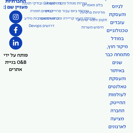
החברתיות
דרושים QA ובודקי תוכנה
שירות מנוהל מקצה לקצה
בלוג מאמרים
לגיוס
מעניין שם (:
שירותי גיוס עבור פרוייקטים
דרושים חומרה
מדיניות פרטיות
והעסקת
שירותי ייעוץ קריירה ומבחני התאמה
דרושים מערכות מידע
תקנון ותנאי שימוש
עובדים
דרושים Devops
חיפוש משרות
טכנולוגיים
במודל
מיקור חוץ,
מתמחה כבר
פותח על ידי
O&B בניית
שנים
אתרים
באיתור
והעסקת
טאלנטים
לעולמות
ההייטק.
החברה
מציעה
לארגונים