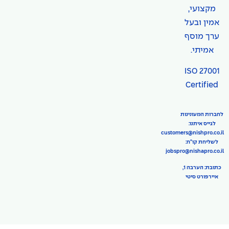
מקצועי,
אמין ובעל
ערך מוסף
אמיתי.
ISO 27001
Certified
לחברות המעונינות
לגייס איתנו:
customers@nishpro.co.il
לשליחת קו"ח:
jobspro@nishapro.co.il
כתובת: הערבה 1,
איירפורט סיטי