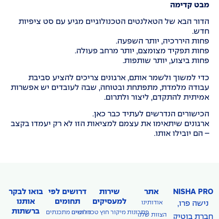
מבט קדימה
הדור הבא של הטאלנטים הטכנולוגיים מגיע עם סט ציפיות
חדש.
פחות היררכיה, יותר השפעה.
פחות תפקיד מצומצם, יותר מרחב פעולה.
פחות ביצוע, יותר שותפות.
כדי למשוך ולשמר אותם, ארגונים צריכים להציע סביבת
עבודה מלמדת, מתפתחת ובטוחה, שבה לעובדים יש אפשרות
אמיתית להתקדם, ליצור ולתרום.
הכישורים הנדרשים לעתיד כבר כאן.
ארגונים שיתאימו את עצמם למציאות הזו לא רק יעמדו בקצב
– הם יובילו אותו.
NISHA PRO
אתר
שירות
דרושים לפי
בואו לבקר
למעסיקים
תחומים
אותנו
נישה פרו,
אודותינו
ברשתות
פתרונות מיקור חוץ טכנולוגיים
דרושים מתכנתים
הצוות שלנו
חברת בוטיק